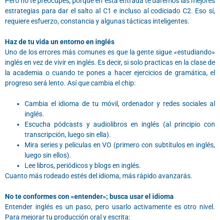
Pero no te preocupes, porque en esta entrada te daremos las mejores
estrategias para dar el salto al C1 e incluso al codiciado C2. Eso sí,
requiere esfuerzo, constancia y algunas tácticas inteligentes.
Haz de tu vida un entorno en inglés
Uno de los errores más comunes es que la gente sigue «estudiando»
inglés en vez de vivir en inglés. Es decir, si solo practicas en la clase de
la academia o cuando te pones a hacer ejercicios de gramática, el
progreso será lento. Así que cambia el chip:
Cambia el idioma de tu móvil, ordenador y redes sociales al
inglés.
Escucha pódcasts y audiolibros en inglés (al principio con
transcripción, luego sin ella).
Mira series y películas en VO (primero con subtítulos en inglés,
luego sin ellos).
Lee libros, periódicos y blogs en inglés.
Cuanto más rodeado estés del idioma, más rápido avanzarás.
No te conformes con «entender»; busca usar el idioma
Entender inglés es un paso, pero usarlo activamente es otro nivel.
Para mejorar tu producción oral y escrita: