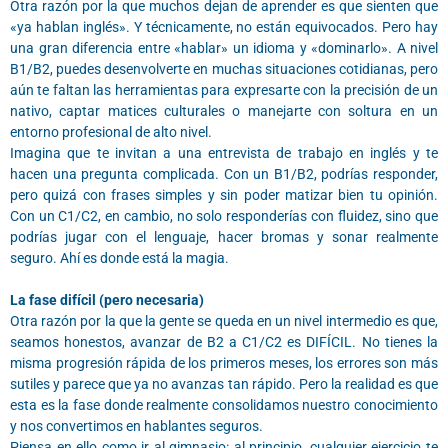
Otra razón por la que muchos dejan de aprender es que sienten que
«ya hablan inglés». Y técnicamente, no están equivocados. Pero hay
una gran diferencia entre «hablar» un idioma y «dominarlo». A nivel
B1/B2, puedes desenvolverte en muchas situaciones cotidianas, pero
aún te faltan las herramientas para expresarte con la precisión de un
nativo, captar matices culturales o manejarte con soltura en un
entorno profesional de alto nivel.
Imagina que te invitan a una entrevista de trabajo en inglés y te
hacen una pregunta complicada. Con un B1/B2, podrías responder,
pero quizá con frases simples y sin poder matizar bien tu opinión.
Con un C1/C2, en cambio, no solo responderías con fluidez, sino que
podrías jugar con el lenguaje, hacer bromas y sonar realmente
seguro. Ahí es donde está la magia.
La fase difícil (pero necesaria)
Otra razón por la que la gente se queda en un nivel intermedio es que,
seamos honestos, avanzar de B2 a C1/C2 es DIFÍCIL. No tienes la
misma progresión rápida de los primeros meses, los errores son más
sutiles y parece que ya no avanzas tan rápido. Pero la realidad es que
esta es la fase donde realmente consolidamos nuestro conocimiento
y nos convertimos en hablantes seguros.
Piensa en ello como ir al gimnasio: al principio, cualquier ejercicio te