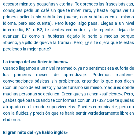
descubrimiento y pequeñas victorias. Te aprendes las frases básicas,
consigues pedir un café sin que te miren raro, y hasta logras ver tu
primera película sin subtítulos (bueno, con subtítulos en el mismo
idioma, pero eso cuenta). Pero luego, algo pasa. Llegas a un nivel
intermedio, B1 o B2, te sientes «cómodo», y de repente… dejas de
avanzar. Es como si hubieras dejado la serie a medias porque
«bueno, ya pillo de qué va la trama». Pero, ¿y si te dijera que te estás
perdiendo la mejor parte?
La trampa del «suficiente bueno»
Cuando llegamos a un nivel intermedio, ya no sentimos esa euforia de
los primeros meses de aprendizaje. Podemos mantener
conversaciones básicas sin problemas, entender lo que nos dicen
(con un poco de esfuerzo) y hacer turismo sin miedo. Y aquí es donde
muchas personas se detienen. Creen que ya tienen «suficiente». Pero,
¿sabes qué pasa cuando te conformas con un B1/B2? Que te quedas
atrapado en el «modo supervivencia». Puedes comunicarte, pero no
con la fluidez y precisión que te haría sentir verdaderamente libre en
el idioma.
El gran mito del «ya hablo inglés»