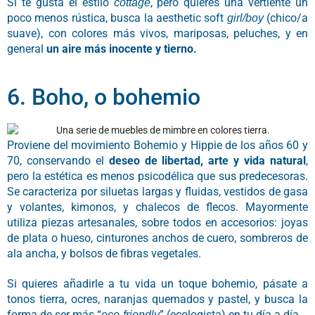
Si te gusta el estilo
, pero quieres una vertiente un
cottage
poco menos rústica, busca la aesthetic soft
(chico/a
girl/boy
suave), con colores más vivos, mariposas, peluches, y en
general
un aire más inocente y tierno.
6. Boho, o bohemio
Proviene del movimiento Bohemio y Hippie de los años 60 y
70, conservando el
deseo de libertad, arte y vida natural
,
pero la estética es menos psicodélica que sus predecesoras.
Se caracteriza por siluetas largas y fluidas, vestidos de gasa
y volantes, kimonos, y chalecos de flecos. Mayormente
utiliza piezas artesanales, sobre todos en accesorios: joyas
de plata o hueso, cinturones anchos de cuero, sombreros de
ala ancha, y bolsos de fibras vegetales.
Si quieres añadirle a tu vida un toque bohemio, pásate a
tonos tierra, ocres, naranjas quemados y pastel, y busca la
forma de ser más “
” (ecologista) en tu día a día.
eco-friendly