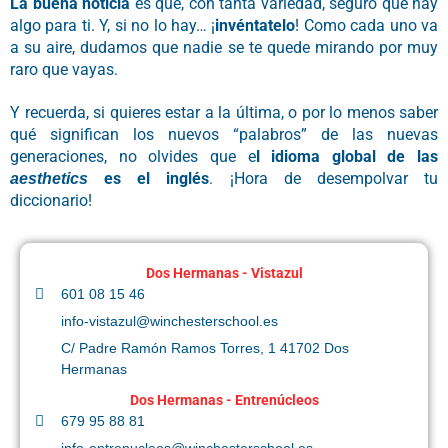
La buena noticia
es que, con tanta variedad, seguro que hay
algo para ti. Y, si no lo hay… ¡
invéntatelo
! Como cada uno va
a su aire, dudamos que nadie se te quede mirando por muy
raro que vayas.
Y recuerda, si quieres estar a la última, o por lo menos saber
qué significan los nuevos “palabros” de las nuevas
generaciones, no olvides que e
l idioma global de las
es el inglés
. ¡Hora de desempolvar tu
aesthetics
diccionario!
Dos Hermanas - Vistazul
601 08 15 46
info-vistazul@winchesterschool.es
C/ Padre Ramón Ramos Torres, 1 41702 Dos
Hermanas
Dos Hermanas - Entrenúcleos
679 95 88 81