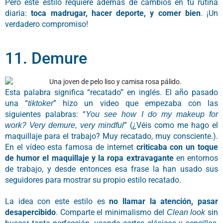
Pero este estilo requiere además de cambios en tu rutina
diaria:
toca madrugar, hacer deporte, y comer bien
. ¡Un
verdadero compromiso!
11. Demure
Esta palabra significa “recatado” en inglés. El año pasado
una “
” hizo un video que empezaba con las
tiktoker
siguientes palabras: “
You see how I do my makeup for
” (¿Véis como me hago el
work? Very demure, very mindful
maquillaje para el trabajo? Muy recatado, muy consciente.).
En el vídeo esta famosa de internet
criticaba con un toque
de humor el maquillaje y la ropa extra
v
a
g
ante
en entornos
de trabajo, y desde entonces esa frase la han usado sus
seguidores para mostrar su propio estilo recatado.
La idea con este estilo es
no llamar la atención, pasar
desapercibido
. Comparte el minimalismo del
sin
Clean look